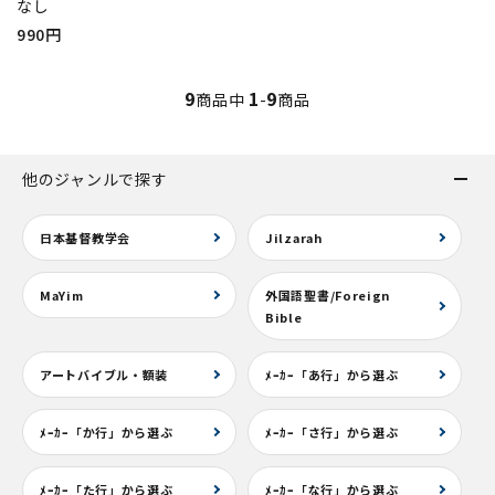
なし
990円
9
1
9
商品中
-
商品
他のジャンルで探す
日本基督教学会
Jilzarah
MaYim
外国語聖書/Foreign
Bible
アートバイブル・額装
ﾒｰｶｰ「あ行」から選ぶ
ﾒｰｶｰ「か行」から選ぶ
ﾒｰｶｰ「さ行」から選ぶ
ﾒｰｶｰ「た行」から選ぶ
ﾒｰｶｰ「な行」から選ぶ