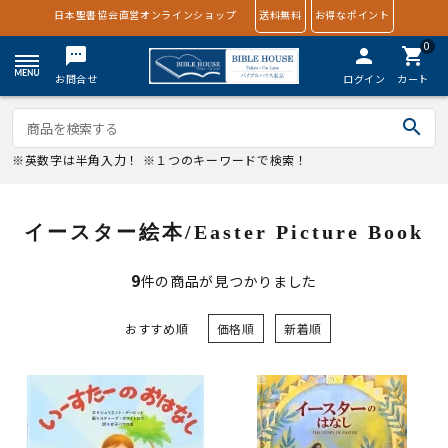
日本聖書協会直営オンラインショップ
送料無料
お得なポイント
0
textsms
person
shopping_cart
お問合せ
ログイン
カート
search
※英数字は半角入力！ ※１つのキーワードで検索！
イースター絵本/Easter Picture Book
9
件の商品が見つかりました
おすすめ順
価格順
新着順