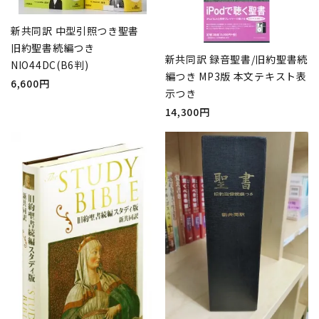
新共同訳 中型引照つき聖書
旧約聖書続編つき
新共同訳 録音聖書/旧約聖書続
NIO44DC(B6判)
編つき MP3版 本文テキスト表
6,600円
示つき
14,300円