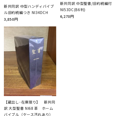
新共同訳 中型聖書/旧約続編付
新共同訳 中型ハンディバイブ
NI53DC(B6判)
ル旧約続編つき NI34DCH
6,270円
3,850円
【蔵出し･在庫限り】 新共同
訳 大型聖書 NI68 革 ホーム
バイブル（ケース汚れあり）