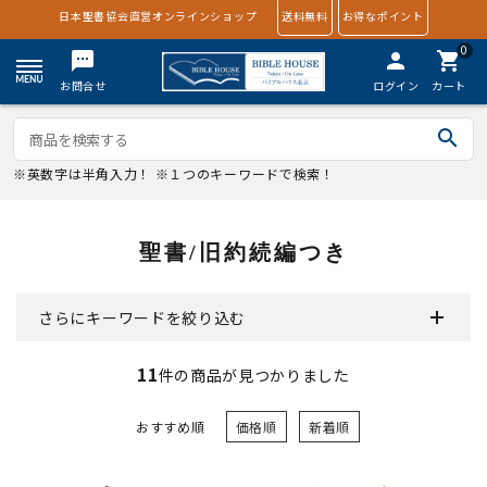
日本聖書協会直営オンラインショップ
送料無料
お得なポイント
0
textsms
person
shopping_cart
お問合せ
ログイン
カート
search
※英数字は半角入力！ ※１つのキーワードで検索！
聖書/旧約続編つき
さらにキーワードを絞り込む
11
件の商品が見つかりました
おすすめ順
価格順
新着順