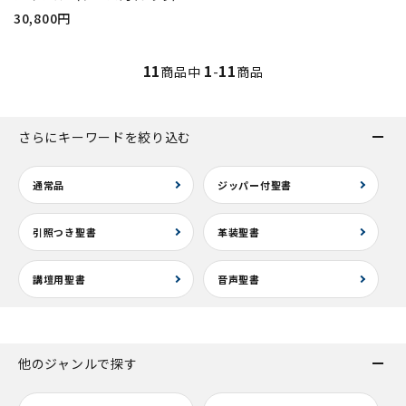
30,800円
11
1
11
商品中
-
商品
さらにキーワードを絞り込む
通常品
ジッパー付聖書
引照つき聖書
革装聖書
講壇用聖書
音声聖書
他のジャンルで探す