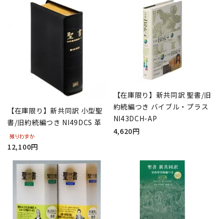
【在庫限り】新共同訳 聖書/旧
約続編つき バイブル・プラス
【在庫限り】新共同訳 小型聖
NI43DCH-AP
書/旧約続編つき NI49DCS 革
4,620円
12,100円