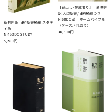
【蔵出し･在庫限り】 新共同
訳 大型聖書/旧約続編つき
NI68DC 革 ホームバイブル
新共同訳 旧約聖書続編 スタデ
（ケース汚れあり）
ィ版
36,300円
NI453DC STUDY
5,280円